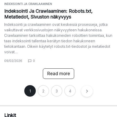
INDEKSOINTI JA CRAWLAAMINEN
Indeksointi Ja Crawlaaminen: Robots.txt,
Metatiedot, Sivuston näkyvyys
Indeksointi ja crawlaaminen ovat keskeisiä prosesseja, jotka
vaikuttavat verkkosivustojen näkyvyyteen hakukoneissa.
Crawlaaminen tarkoittaa hakukoneiden robottien toimintaa, kun
taas indeksointi tallentaa kerätyn tiedon hakukoneen
tietokantaan. Oikein käytetyt robots.txt-tiedostot ja metatiedot
voivat…
09/02/2026
0
Read more
Posts
1
2
3
4
pagination
Linkit