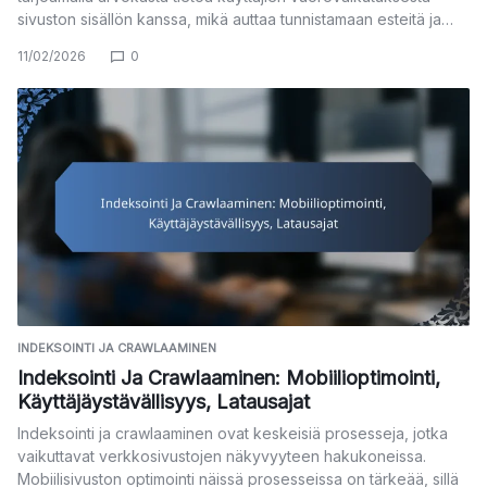
sivuston sisällön kanssa, mikä auttaa tunnistamaan esteitä ja…
11/02/2026
0
INDEKSOINTI JA CRAWLAAMINEN
Indeksointi Ja Crawlaaminen: Mobiilioptimointi,
Käyttäjäystävällisyys, Latausajat
Indeksointi ja crawlaaminen ovat keskeisiä prosesseja, jotka
vaikuttavat verkkosivustojen näkyvyyteen hakukoneissa.
Mobiilisivuston optimointi näissä prosesseissa on tärkeää, sillä