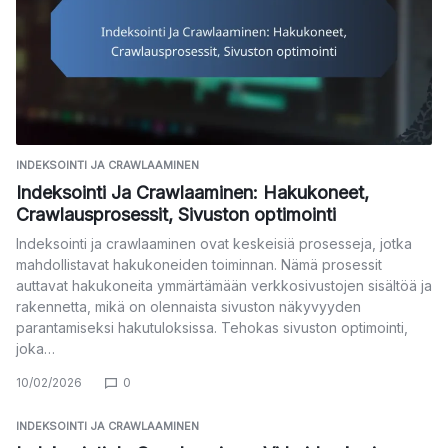
INDEKSOINTI JA CRAWLAAMINEN
Indeksointi Ja Crawlaaminen: Hakukoneet,
Crawlausprosessit, Sivuston optimointi
Indeksointi ja crawlaaminen ovat keskeisiä prosesseja, jotka
mahdollistavat hakukoneiden toiminnan. Nämä prosessit
auttavat hakukoneita ymmärtämään verkkosivustojen sisältöä ja
rakennetta, mikä on olennaista sivuston näkyvyyden
parantamiseksi hakutuloksissa. Tehokas sivuston optimointi,
joka…
10/02/2026
0
INDEKSOINTI JA CRAWLAAMINEN