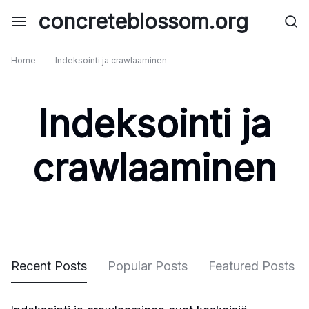
Skip
concreteblossom.org
to
content
Home
-
Indeksointi ja crawlaaminen
Indeksointi ja
crawlaaminen
Recent Posts
Popular Posts
Featured Posts