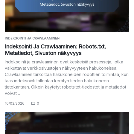
INDEKSOINTI JA CRAWLAAMINEN
Indeksointi Ja Crawlaaminen: Robots.txt,
Metatiedot, Sivuston näkyvyys
Indeksointi ja crawlaaminen ovat keskeisiä prosesseja, jotka
vaikuttavat verkkosivustojen näkyvyyteen hakukoneissa.
Crawlaaminen tarkoittaa hakukoneiden robottien toimintaa, kun
taas indeksointi tallentaa kerätyn tiedon hakukoneen
tietokantaan. Oikein käytetyt robots.txt-tiedostot ja metatiedot
voivat…
10/02/2026
0