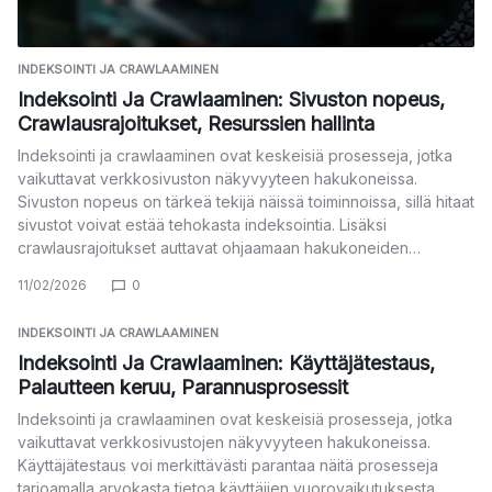
INDEKSOINTI JA CRAWLAAMINEN
Indeksointi Ja Crawlaaminen: Sivuston nopeus,
Crawlausrajoitukset, Resurssien hallinta
Indeksointi ja crawlaaminen ovat keskeisiä prosesseja, jotka
vaikuttavat verkkosivuston näkyvyyteen hakukoneissa.
Sivuston nopeus on tärkeä tekijä näissä toiminnoissa, sillä hitaat
sivustot voivat estää tehokasta indeksointia. Lisäksi
crawlausrajoitukset auttavat ohjaamaan hakukoneiden…
11/02/2026
0
INDEKSOINTI JA CRAWLAAMINEN
Indeksointi Ja Crawlaaminen: Käyttäjätestaus,
Palautteen keruu, Parannusprosessit
Indeksointi ja crawlaaminen ovat keskeisiä prosesseja, jotka
vaikuttavat verkkosivustojen näkyvyyteen hakukoneissa.
Käyttäjätestaus voi merkittävästi parantaa näitä prosesseja
tarjoamalla arvokasta tietoa käyttäjien vuorovaikutuksesta