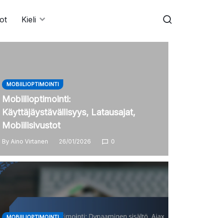
ot
Kieli
MOBIILIOPTIMOINTI
Mobiilioptimointi:
Käyttäjäystävällisyys, Latausajat,
Mobiilisivustot
By
Aino Virtanen
26/01/2026
0
MOBIILIOPTIMOINTI