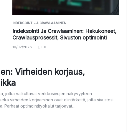
INDEKSOINTI JA CRAWLAAMINEN
Indeksointi Ja Crawlaaminen: Hakukoneet,
Crawlausprosessit, Sivuston optimointi
10/02/2026
0
en: Virheiden korjaus,
iikka
ja, jotka vaikuttavat verkkosivujen näkyvyyteen
ä virheiden korjaaminen ovat elintärkeitä, jotta sivustosi
a. Parhaat optimointityökalut tarjoavat…