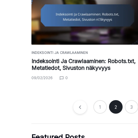
INDEKSOINTI JA CRAWLAAMINEN
Indeksointi Ja Crawlaaminen: Robots.txt,
Metatiedot, Sivuston näkyvyys
09/02/2026
0
Posts
1
2
3
pagination
Featured Posts