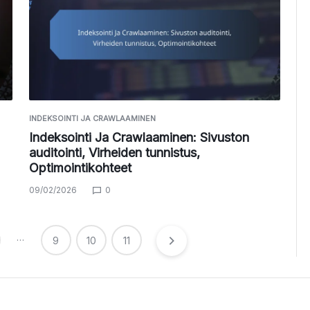
INDEKSOINTI JA CRAWLAAMINEN
Indeksointi Ja Crawlaaminen: Sivuston
auditointi, Virheiden tunnistus,
Optimointikohteet
09/02/2026
0
…
9
10
11