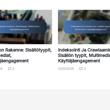
on Rakenne: Sisältötyypit,
Indeksointi Ja Crawlaami
ediat,
Sisällön tyypit, Multimedia
äjäengagement
Käyttäjäengagement
26
0
12/02/2026
0