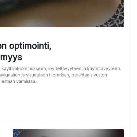
n optimointi,
ömyys
aa käyttäjäkokemukseen, löydettävyyteen ja käytettävyyteen.
vigaation ja visuaalisen hierarkian, parantaa sivuston
uolestaan varmistaa…