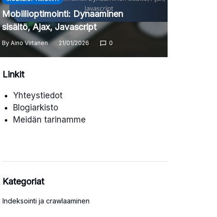
Mobiilioptimointi: Dynaaminen
sisältö, Ajax, Javascript
By
Aino Virtanen
21/01/2026
0
Linkit
Yhteystiedot
Blogiarkisto
Meidän tarinamme
Kategoriat
Indeksointi ja crawlaaminen