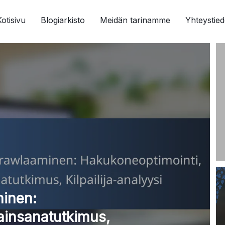
Kotisivu
Blogiarkisto
Meidän tarinamme
Yhteystied
minen:
ainsanatutkimus,