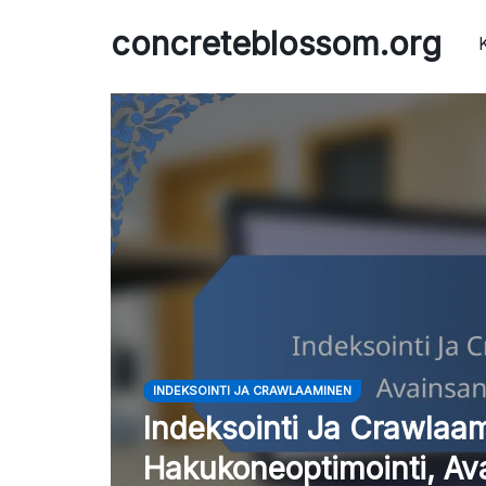
Skip
concreteblossom.org
to
content
INDEKSOINTI JA CRAWLAAMINEN
Indeksointi Ja Crawlaa
Hakukoneoptimointi, Av