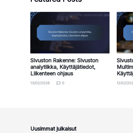
Sivuston Rakenne: Sivuston
Sivust
analytiikka, Käyttäjätiedot,
Multim
Liikenteen ohjaus
Käytt
13/02/2026
0
12/02/20
Uusimmat julkaisut