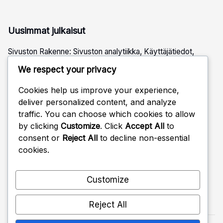
Uusimmat julkaisut
Sivuston Rakenne: Sivuston analytiikka, Käyttäjätiedot,
Liikenteen ohjaus
We respect your privacy
Sivuston Rakenne: Sisältötyypit, Multimediat,
Käyttäjäengagement
Cookies help us improve your experience,
deliver personalized content, and analyze
Indeksointi Ja Crawlaaminen: Sisällön tyypit, Multimediat,
traffic. You can choose which cookies to allow
Käyttäjäengagement
by clicking
Customize
. Click
Accept All
to
Sivuston Rakenne: Sisäinen linkitys, Avainsanojen käyttö,
consent or
Reject All
to decline non-essential
Metatiedot
cookies.
Indeksointi Ja Crawlaaminen: SEO-strategiat, Trendit,
Kilpailija-analyysi
Customize
Reject All