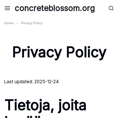
Skip
concreteblossom.org
to
content
Home
-
Privacy Policy
Privacy Policy
Last updated: 2025-12-24
Tietoja, joita