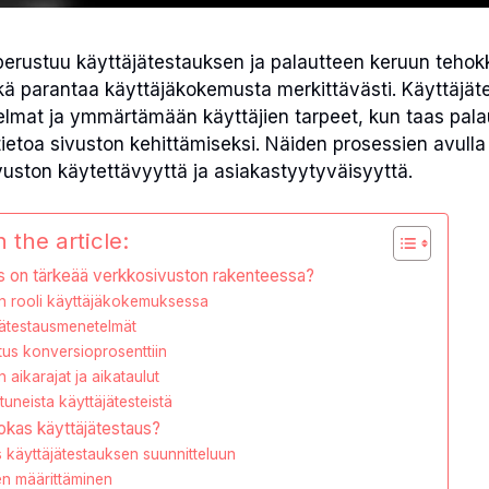
perustuu käyttäjätestauksen ja palautteen keruun teho
ä parantaa käyttäjäkokemusta merkittävästi. Käyttäjät
lmat ja ymmärtämään käyttäjien tarpeet, kun taas pala
tietoa sivuston kehittämiseksi. Näiden prosessien avulla
uston käytettävyyttä ja asiakastyytyväisyyttä.
 the article:
us on tärkeää verkkosivuston rakenteessa?
en rooli käyttäjäkokemuksessa
jätestausmenetelmät
us konversioprosenttiin
 aikarajat ja aikataulut
uneista käyttäjätesteistä
okas käyttäjätestaus?
s käyttäjätestauksen suunnitteluun
en määrittäminen