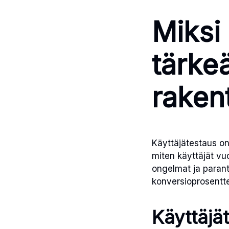
Miksi
tärke
raken
Käyttäjätestaus o
miten käyttäjät vu
ongelmat ja paran
konversioprosenttei
Käyttäjä