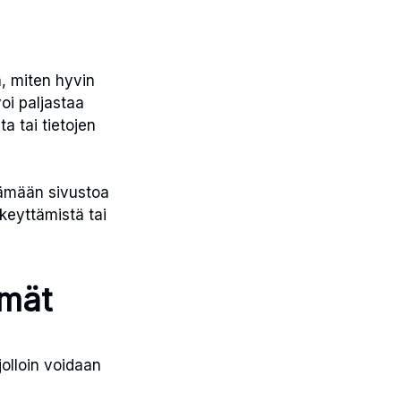
, miten hyvin
oi paljastaa
a tai tietojen
tämään sivustoa
keyttämistä tai
lmät
jolloin voidaan