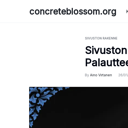
Skip
concreteblossom.org
to
content
SIVUSTON RAKENNE
Sivuston
Palautte
By
Aino Virtanen
26/01