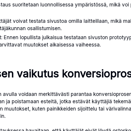
staus suoritetaan luonnollisessa ympäristössä, mikä voi p
täjät voivat testata sivustoa omilla laitteillaan, mikä ma
äjäkunnan osallistumisen.
t: Ennen lopullista julkaisua testataan sivuston prototyyp
arvittavat muutokset aikaisessa vaiheessa.
en vaikutus konversiopros
 avulla voidaan merkittävästi parantaa konversioprosentt
n ja poistamaan esteitä, jotka estävät käyttäjiä tekemä
in muutokset, kuten painikkeiden sijoittelu tai värivalinn
in.
stauksessa havaitaan, että käyttäjät eivät löydä ostosko