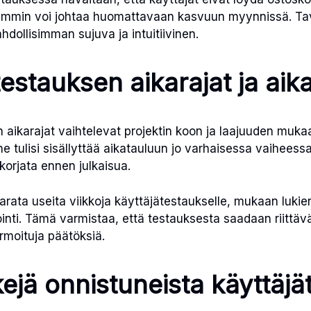
ämmin voi johtaa huomattavaan kasvuun myynnissä. Ta
dollisimman sujuva ja intuitiivinen.
estauksen aikarajat ja aik
 aikarajat vaihtelevat projektin koon ja laajuuden mukaa
e tulisi sisällyttää aikatauluun jo varhaisessa vaiheessa
orjata ennen julkaisua.
arata useita viikkoja käyttäjätestaukselle, mukaan lukie
inti. Tämä varmistaa, että testauksesta saadaan riittävä
rmoituja päätöksiä.
ejä onnistuneista käyttäjät