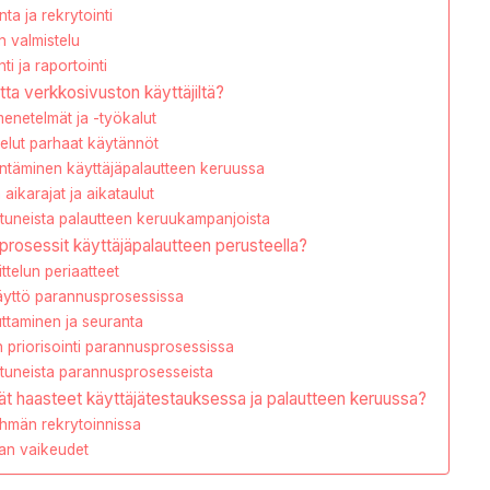
ta ja rekrytointi
 valmistelu
ti ja raportointi
tta verkkosivuston käyttäjiltä?
enetelmät ja -työkalut
telut parhaat käytännöt
ntäminen käyttäjäpalautteen keruussa
aikarajat ja aikataulut
tuneista palautteen keruukampanjoista
prosessit käyttäjäpalautteen perusteella?
ittelun periaatteet
äyttö parannusprosessissa
ttaminen ja seuranta
n priorisointi parannusprosessissa
tuneista parannusprosesseista
ät haasteet käyttäjätestauksessa ja palautteen keruussa?
hmän rekrytoinnissa
nan vaikeudet