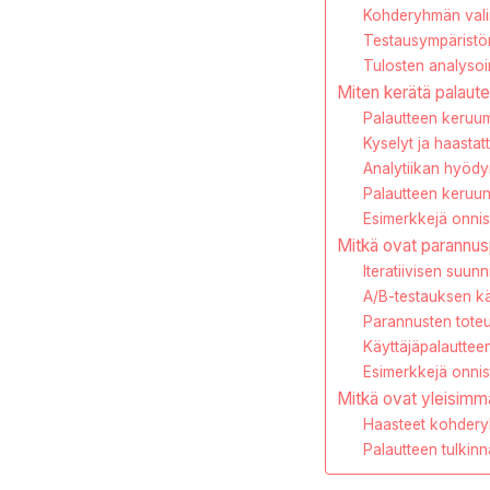
Kohderyhmän valin
Testausympäristön
Tulosten analysoin
Miten kerätä palaute
Palautteen keruum
Kyselyt ja haastat
Analytiikan hyödy
Palautteen keruun 
Esimerkkejä onnis
Mitkä ovat parannus
Iteratiivisen suunn
A/B-testauksen k
Parannusten toteu
Käyttäjäpalauttee
Esimerkkejä onnis
Mitkä ovat yleisimm
Haasteet kohdery
Palautteen tulkin