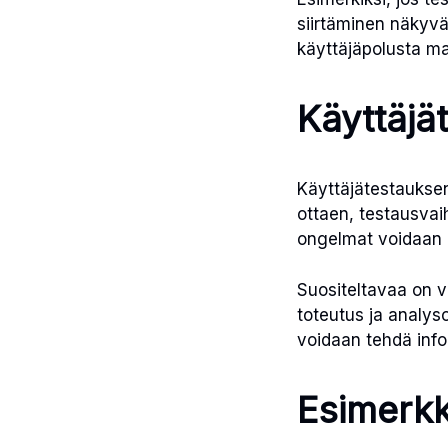
siirtäminen näkyv
käyttäjäpolusta mah
Käyttäjät
Käyttäjätestauksen
ottaen, testausvaih
ongelmat voidaan k
Suositeltavaa on v
toteutus ja analyso
voidaan tehdä info
Esimerkk