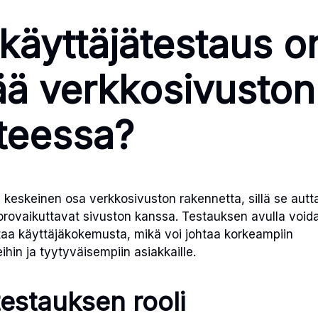
 käyttäjätestaus o
ää verkkosivuston
teessa?
n keskeinen osa verkkosivuston rakennetta, sillä se au
orovaikuttavat sivuston kanssa. Testauksen avulla void
taa käyttäjäkokemusta, mikä voi johtaa korkeampiin
hin ja tyytyväisempiin asiakkaille.
testauksen rooli