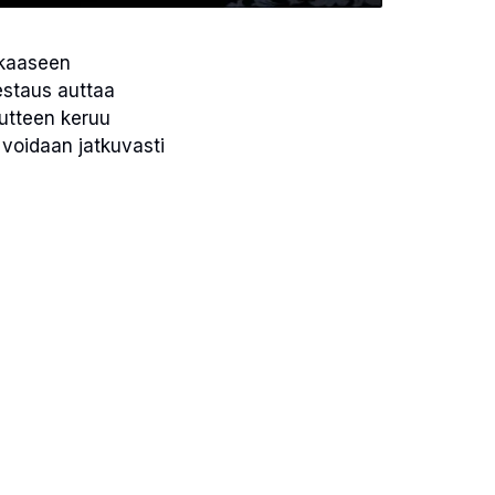
kkaaseen
estaus auttaa
utteen keruu
 voidaan jatkuvasti