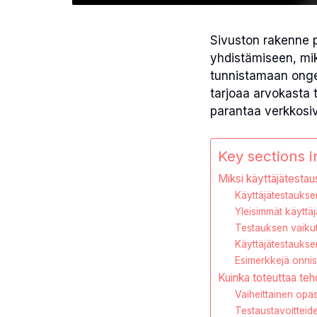
Sivuston rakenne 
yhdistämiseen, mik
tunnistamaan onge
tarjoaa arvokasta 
parantaa verkkosiv
Key sections in
Miksi käyttäjätesta
Käyttäjätestauks
Yleisimmät käyttä
Testauksen vaikut
Käyttäjätestauksen
Esimerkkejä onnist
Kuinka toteuttaa teh
Vaiheittainen opa
Testaustavoitteid