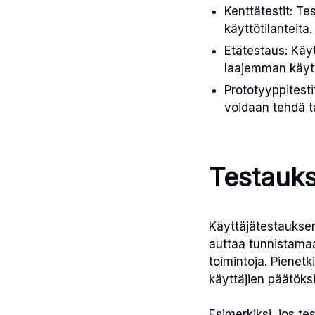
Kenttätestit: Te
käyttötilanteita.
Etätestaus: Käyt
laajemman käytt
Prototyyppitesti
voidaan tehdä t
Testauks
Käyttäjätestauksen
auttaa tunnistamaa
toimintoja. Pienetk
käyttäjien päätöksi
Esimerkiksi, jos te