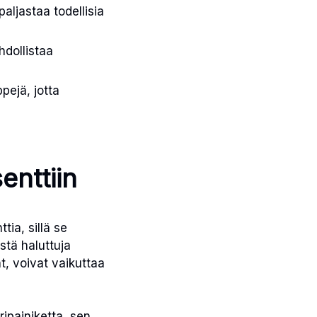
aljastaa todellisia
hdollistaa
pejä, jotta
enttiin
ia, sillä se
stä haluttuja
at, voivat vaikuttaa
ripainiketta, sen