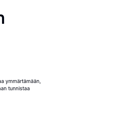
n
ttaa ymmärtämään,
aan tunnistaa