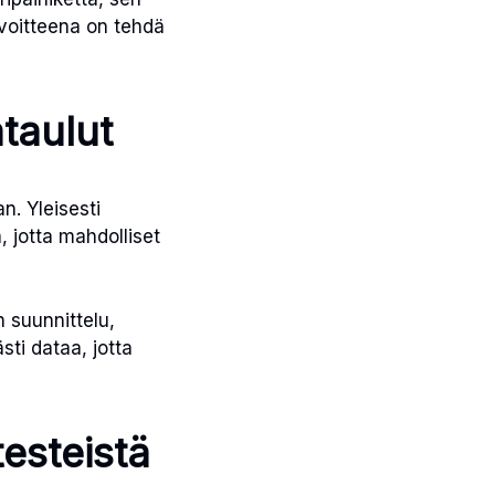
voitteena on tehdä
ataulut
n. Yleisesti
, jotta mahdolliset
n suunnittelu,
sti dataa, jotta
esteistä