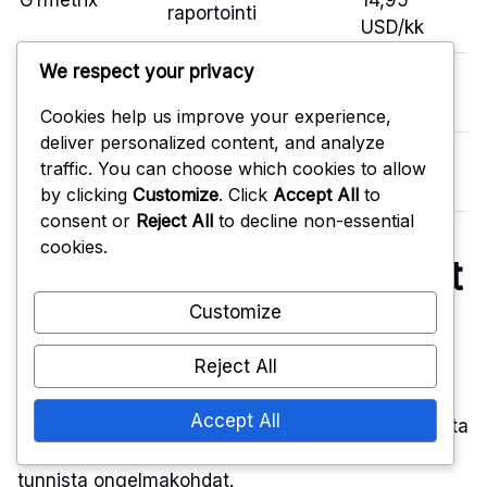
GTmetrix
14,95
raportointi
USD/kk
We respect your privacy
SEO-analyysi,
119,95
SEMrush
kilpailija-analyysi
USD/kk
Cookies help us improve your experience,
deliver personalized content, and analyze
Linkkianalyysi, SEO-
traffic. You can choose which cookies to allow
Ahrefs
99 USD/kk
työkalut
by clicking
Customize
. Click
Accept All
to
consent or
Reject All
to decline non-essential
cookies.
Työkalujen käyttöohjeet
ja parhaat käytännöt
Customize
Reject All
Työkalujen tehokas käyttö alkaa oikean työkalun
Accept All
valinnasta verkkosivuston tarpeiden mukaan. Aloita
analysoimalla sivustosi nykyistä suorituskykyä ja
tunnista ongelmakohdat.