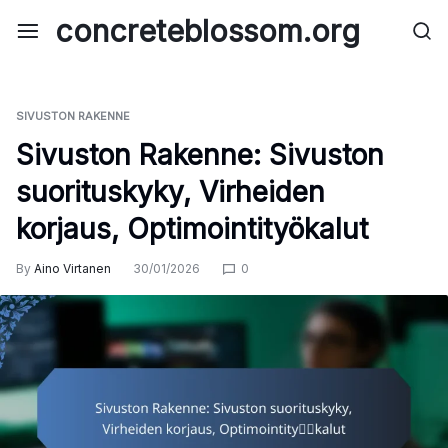
Skip
concreteblossom.org
to
content
SIVUSTON RAKENNE
Sivuston Rakenne: Sivuston
suorituskyky, Virheiden
korjaus, Optimointityökalut
By
Aino Virtanen
30/01/2026
0