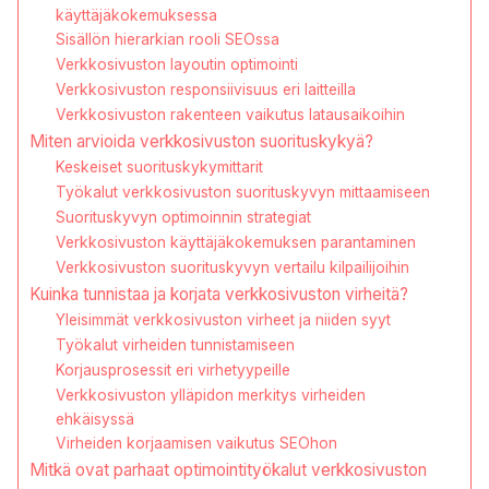
käyttäjäkokemuksessa
Sisällön hierarkian rooli SEOssa
Verkkosivuston layoutin optimointi
Verkkosivuston responsiivisuus eri laitteilla
Verkkosivuston rakenteen vaikutus latausaikoihin
Miten arvioida verkkosivuston suorituskykyä?
Keskeiset suorituskykymittarit
Työkalut verkkosivuston suorituskyvyn mittaamiseen
Suorituskyvyn optimoinnin strategiat
Verkkosivuston käyttäjäkokemuksen parantaminen
Verkkosivuston suorituskyvyn vertailu kilpailijoihin
Kuinka tunnistaa ja korjata verkkosivuston virheitä?
Yleisimmät verkkosivuston virheet ja niiden syyt
Työkalut virheiden tunnistamiseen
Korjausprosessit eri virhetyypeille
Verkkosivuston ylläpidon merkitys virheiden
ehkäisyssä
Virheiden korjaamisen vaikutus SEOhon
Mitkä ovat parhaat optimointityökalut verkkosivuston