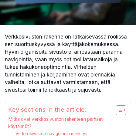
Verkkosivuston rakenne on ratkaisevassa roolissa
sen suorituskyvyssä ja käyttäjäkokemuksessa.
Hyvin organisoitu sivusto ei ainoastaan paranna
navigointia, vaan myös optimoi latausaikoja ja
tukee hakukoneoptimointia. Virheiden
tunnistaminen ja korjaaminen ovat olennaisia
vaiheita, jotka auttavat varmistamaan, että
sivustosi toimii tehokkaasti ja sujuvasti.
Key sections in the article:
Mitkä ovat verkkosivuston rakenteen parhaat
käytännöt?
Verkkosivuston navigoinnin merkitys