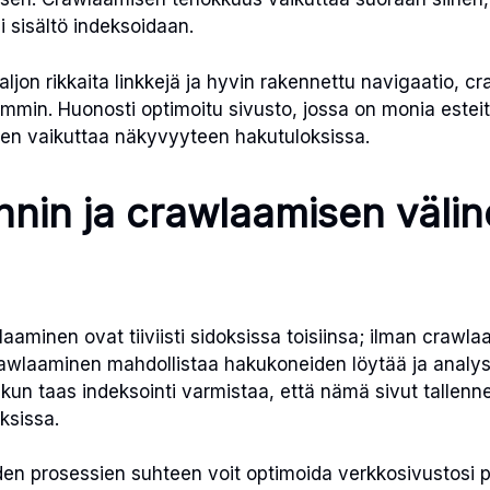
i sisältö indeksoidaan.
aljon rikkaita linkkejä ja hyvin rakennettu navigaatio, 
min. Huonosti optimoitu sivusto, jossa on monia esteit
ten vaikuttaa näkyvyyteen hakutuloksissa.
nnin ja crawlaamisen väli
laaminen ovat tiiviisti sidoksissa toisiinsa; ilman crawla
rawlaaminen mahdollistaa hakukoneiden löytää ja analys
, kun taas indeksointi varmistaa, että nämä sivut tallenn
ksissa.
en prosessien suhteen voit optimoida verkkosivustosi 