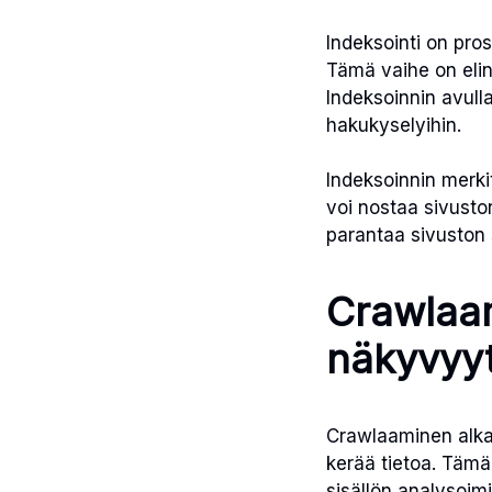
Indeksointi on pros
Tämä vaihe on elin
Indeksoinnin avull
hakukyselyihin.
Indeksoinnin merkit
voi nostaa sivuston
parantaa sivuston 
Crawlaam
näkyvyy
Crawlaaminen alkaa
kerää tietoa. Tämä 
sisällön analysoim