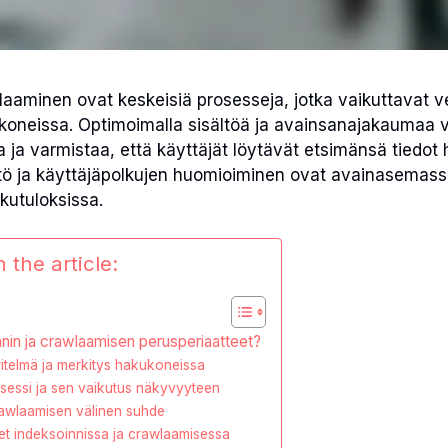
wlaaminen ovat keskeisiä prosesseja, jotka vaikuttavat v
oneissa. Optimoimalla sisältöä ja avainsanajakaumaa 
a ja varmistaa, että käyttäjät löytävät etsimänsä tiedot 
tö ja käyttäjäpolkujen huomioiminen ovat avainasemass
utuloksissa.
 the article:
nnin ja crawlaamisen perusperiaatteet?
itelmä ja merkitys hakukoneissa
sessi ja sen vaikutus näkyvyyteen
rawlaamisen välinen suhde
et indeksoinnissa ja crawlaamisessa