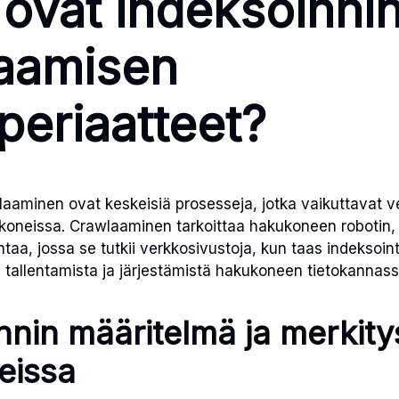
 ovat indeksoinnin
aamisen
periaatteet?
wlaaminen ovat keskeisiä prosesseja, jotka vaikuttavat v
oneissa. Crawlaaminen tarkoittaa hakukoneen robotin,
taa, jossa se tutkii verkkosivustoja, kun taas indeksoint
n tallentamista ja järjestämistä hakukoneen tietokannass
nnin määritelmä ja merkity
eissa