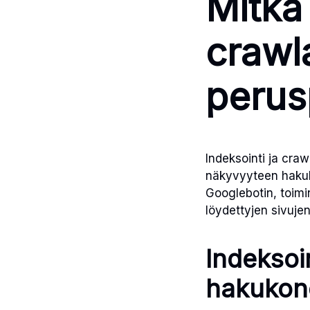
Mitkä
crawl
perus
Indeksointi ja cra
näkyvyyteen hakuk
Googlebotin, toimin
löydettyjen sivuje
Indeksoi
hakukon