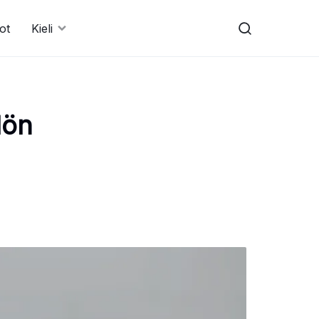
ot
Kieli
lön