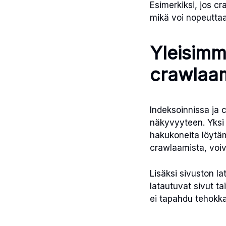
Esimerkiksi, jos cr
mikä voi nopeuttaa
Yleisimm
crawlaa
Indeksoinnissa ja 
näkyvyyteen. Yksi
hakukoneita löytämä
crawlaamista, voiv
Lisäksi sivuston la
latautuvat sivut ta
ei tapahdu tehokkaa