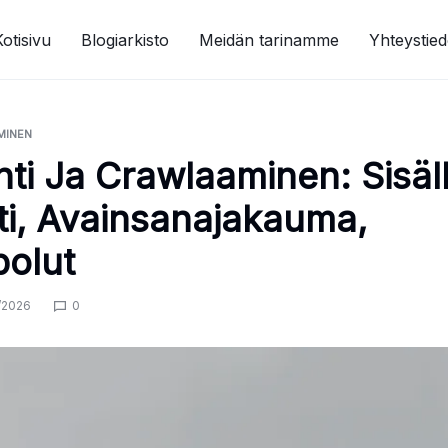
Kotisivu
Blogiarkisto
Meidän tarinamme
Yhteystied
MINEN
nti Ja Crawlaaminen: Sisäl
ti, Avainsanajakauma,
polut
/2026
0