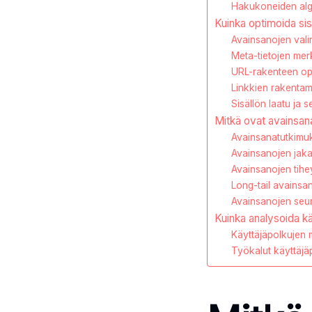
Hakukoneiden algo
Kuinka optimoida sis
Avainsanojen valin
Meta-tietojen merk
URL-rakenteen opt
Linkkien rakentam
Sisällön laatu ja 
Mitkä ovat avainsan
Avainsanatutkimuk
Avainsanojen jakam
Avainsanojen tihe
Long-tail avains
Avainsanojen seur
Kuinka analysoida kä
Käyttäjäpolkujen m
Työkalut käyttäjä