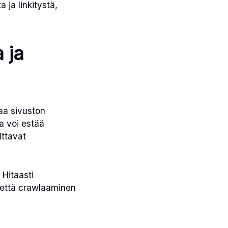
 ja linkitystä,
 ja
aa sivuston
ka voi estää
ittavat
 Hitaasti
, että crawlaaminen