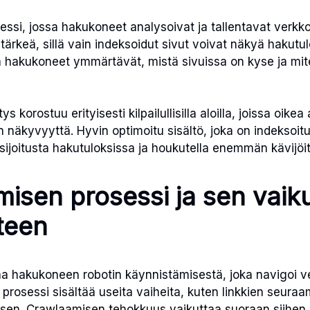
essi, jossa hakukoneet analysoivat ja tallentavat verkko
tärkeä, sillä vain indeksoidut sivut voivat näkyä hakutul
a hakukoneet ymmärtävät, mistä sivuissa on kyse ja mite
ys korostuu erityisesti kilpailullisilla aloilla, joissa oi
 näkyvyyttä. Hyvin optimoitu sisältö, joka on indeksoitu
sijoitusta hakutuloksissa ja houkutella enemmän kävijöit
isen prosessi ja sen vaik
teen
 hakukoneen robotin käynnistämisestä, joka navigoi ver
prosessi sisältää useita vaiheita, kuten linkkien seuraa
isen. Crawlaamisen tehokkuus vaikuttaa suoraan siihen,