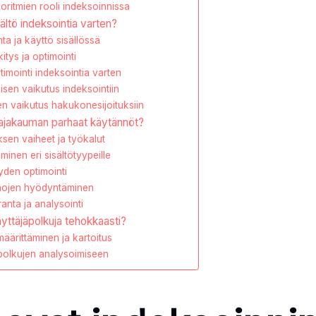
ritmien rooli indeksoinnissa
ältö indeksointia varten?
ta ja käyttö sisällössä
itys ja optimointi
imointi indeksointia varten
isen vaikutus indeksointiin
sen vaikutus hakukonesijoituksiin
ajakauman parhaat käytännöt?
sen vaiheet ja työkalut
inen eri sisältötyypeille
yden optimointi
anojen hyödyntäminen
anta ja analysointi
yttäjäpolkuja tehokkaasti?
äärittäminen ja kartoitus
polkujen analysoimiseen