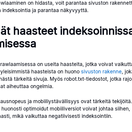
awlaaminen on hidasta, voit parantaa sivuston rakennetta
 indeksointia ja parantaa näkyvyyttä.
ät haasteet indeksoinnissa
misessa
crawlaamisessa on useita haasteita, jotka voivat vaikutt
 yleisimmistä haasteista on huono
sivuston rakenne
, jo
stä tärkeitä sivuja. Myös robot.txt-tiedostot, jotka rajo
at aiheuttaa ongelmia.
tausnopeus ja mobiiliystävällisyys ovat tärkeitä tekijöitä.
i huonosti optimoidut mobiiliversiot voivat johtaa siihen
sti, mikä vaikuttaa negatiivisesti indeksointiin.