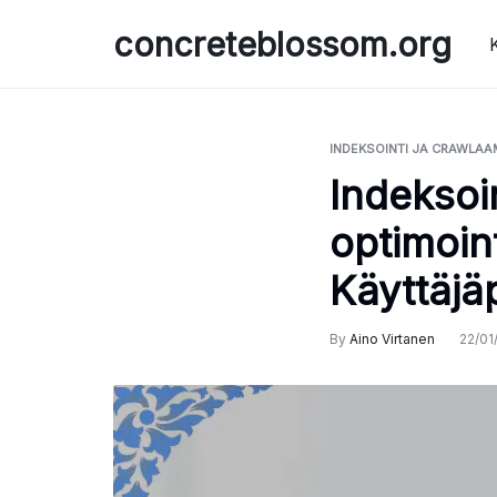
Skip
concreteblossom.org
to
content
INDEKSOINTI JA CRAWLAA
Indeksoi
optimoin
Käyttäjä
By
Aino Virtanen
22/01