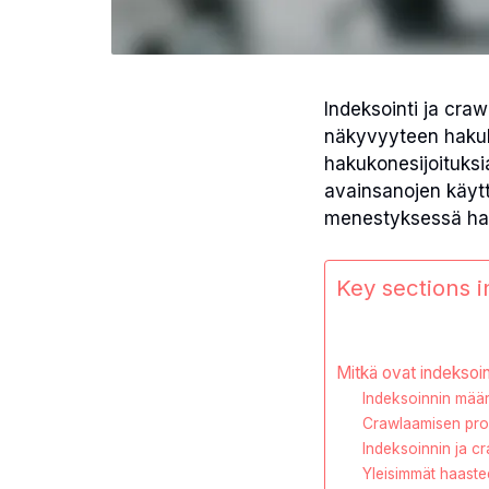
Indeksointi ja cra
näkyvyyteen hakuk
hakukonesijoituksi
avainsanojen käyt
menestyksessä hak
Key sections in
Mitkä ovat indeksoi
Indeksoinnin määr
Crawlaamisen pro
Indeksoinnin ja c
Yleisimmät haaste