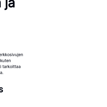
 ja
erkkosivujen
 kuten
i tarkoittaa
a.
s