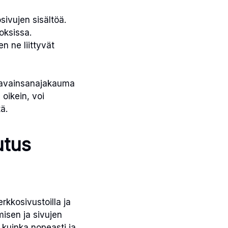
sivujen sisältöä.
oksissa.
n ne liittyvät
kea avainsanajakauma
 oikein, voi
ä.
utus
kkosivustoilla ja
misen ja sivujen
 kuinka nopeasti ja