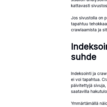
kattavasti sivustos
Jos sivustolla on p
tapahtuu tehokkaam
crawlaamista ja si
Indeksoi
suhde
Indeksointi ja craw
ei voi tapahtua. C
päivitettyjä sivuja
saatavilla hakutulo
Ymmärtämällä näid