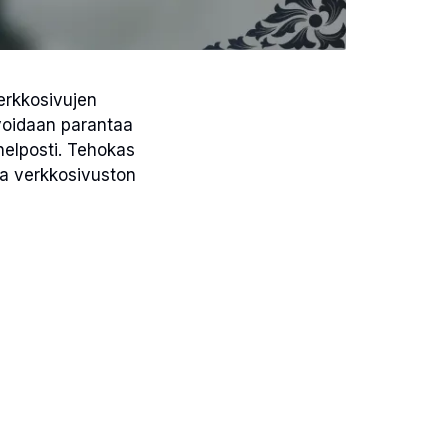
erkkosivujen
voidaan parantaa
helposti. Tehokas
a verkkosivuston